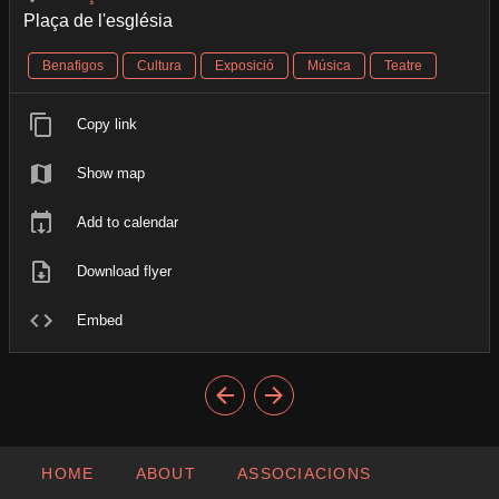
Plaça de l'església
Benafigos
Cultura
Exposició
Música
Teatre
Copy link
Show map
Add to calendar
Download flyer
Embed
HOME
ABOUT
ASSOCIACIONS