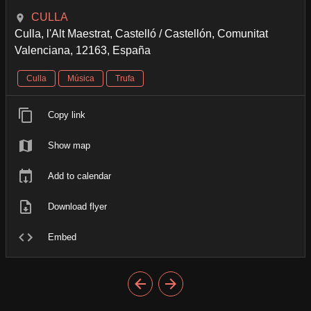
CULLA
Culla, l'Alt Maestrat, Castelló / Castellón, Comunitat
Valenciana, 12163, España
Culla
Música
Trufa
Copy link
Show map
Add to calendar
Download flyer
Embed