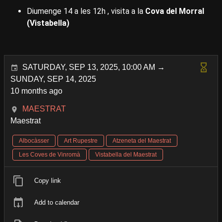
Diumenge 14 a les 12h , visita a la
Cova del Morral
(Vistabella)
SATURDAY, SEP 13, 2025, 10:00 AM →
SUNDAY, SEP 14, 2025
10 months ago
MAESTRAT
Maestrat
Albocàsser
Art Rupestre
Atzeneta del Maestrat
Les Coves de Vinromà
Vistabella del Maestrat
Copy link
Add to calendar