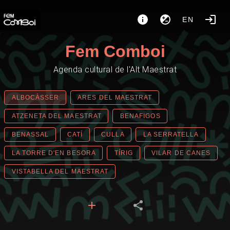
EN
Fem Comboi
Agenda cultural de l'Alt Maestrat
ALBOCÀSSER
ARES DEL MAESTRAT
ATZENETA DEL MAESTRAT
BENAFIGOS
BENASSAL
CATÍ
CULLA
LA SERRATELLA
LA TORRE D'EN BESORA
TÍRIG
VILAR DE CANES
VISTABELLA DEL MAESTRAT