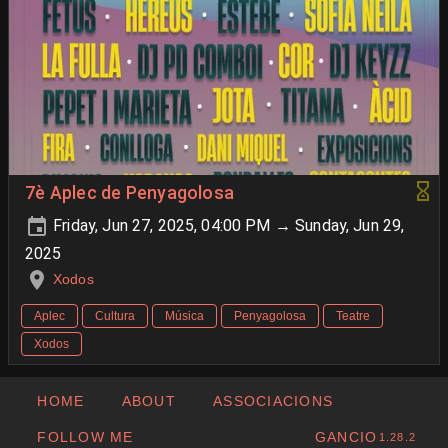
7è Aplec de Penyagolosa
Friday, Jun 27, 2025, 04:00 PM → Sunday, Jun 29,
2025
Xodos
Aplec
Cultura
Música
Penyagolosa
Teatre
Xodos
HOME
ABOUT
ASSOCIACIONS
FOLLOW ME
GANCIO
1.28.2